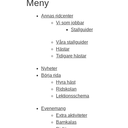
Meny
Annas ridcenter
Vi som jobbar
Stallguider
Våra stallguider
Hästar
Tidigare hästar
Nyheter
Börja rida
Hyra häst
Ridskolan
Lektionsschema
Evenemang
Extra aktiviteter
Barnkalas