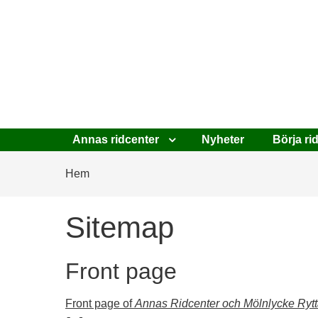
Annas ridcenter
Nyheter
Börja ri
Breadcrumbs
You
Hem
are
here:
Sitemap
Front page
Front page of
Annas Ridcenter och Mölnlycke Rytt