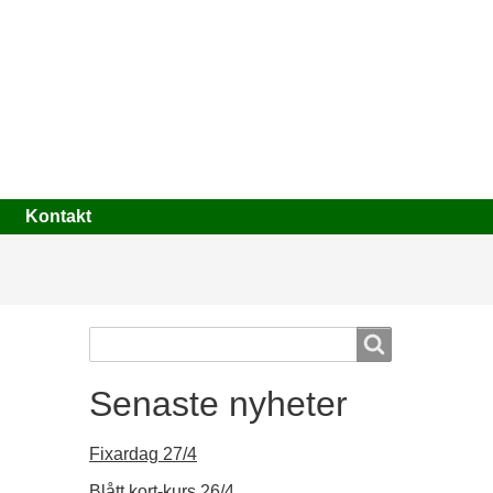
Kontakt
Search
Search
Senaste nyheter
Fixardag 27/4
Blått kort-kurs 26/4