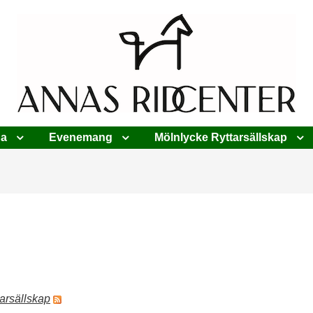
da
Evenemang
Mölnlycke Ryttarsällskap
arsällskap